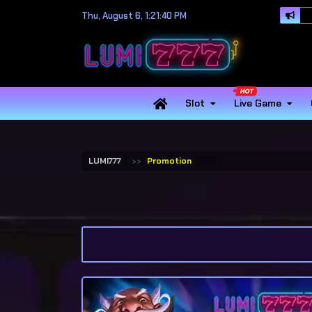
Thu, August 6, 1:21:43 PM
Slot
Live Game
LUMI777
Promotion