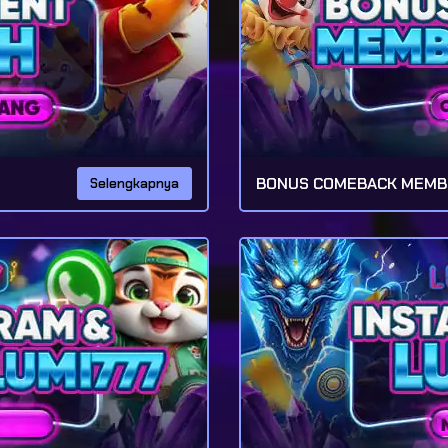
BONUS COMEBACK MEMBE
Selengkapnya