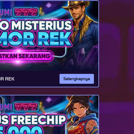
R REK
Selengkapnya