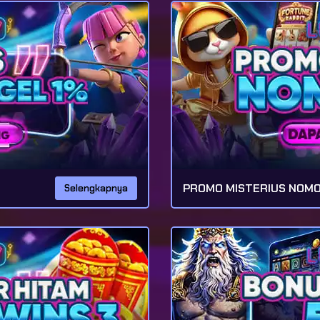
PROMO MISTERIUS NOMO
Selengkapnya