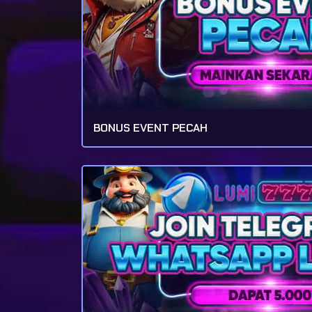
BONUS EVENT PECAH