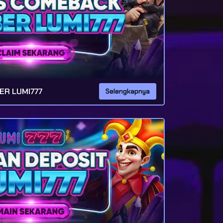
R LUMI777
Selengkapnya