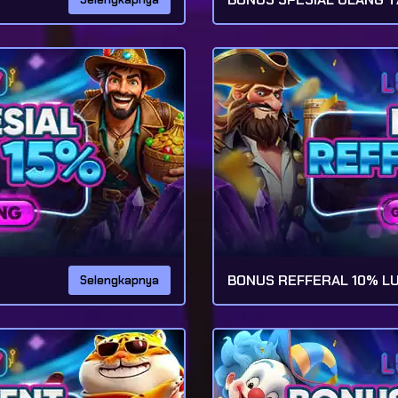
BONUS REFFERAL 10% LU
Selengkapnya