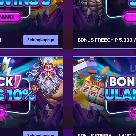
3
BONUS FREECHIP 5,000
Selengkapnya
BONUS SPESIAL ULANG T
Selengkapnya