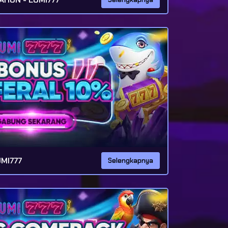
MI777
Selengkapnya