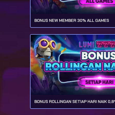
BONUS NEW MEMBER 30% ALL GAMES
BONUS ROLLINGAN SETIAP HARI NAIK 0,