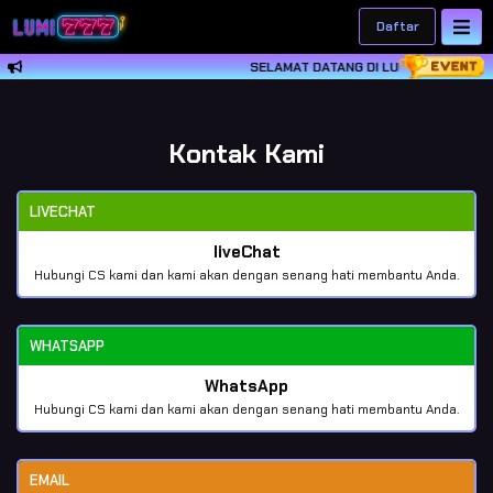
Daftar
SELAMAT DATANG DI LUMI777 SITUS JU
Kontak Kami
LIVECHAT
liveChat
Hubungi CS kami dan kami akan dengan senang hati membantu Anda.
WHATSAPP
WhatsApp
Hubungi CS kami dan kami akan dengan senang hati membantu Anda.
EMAIL